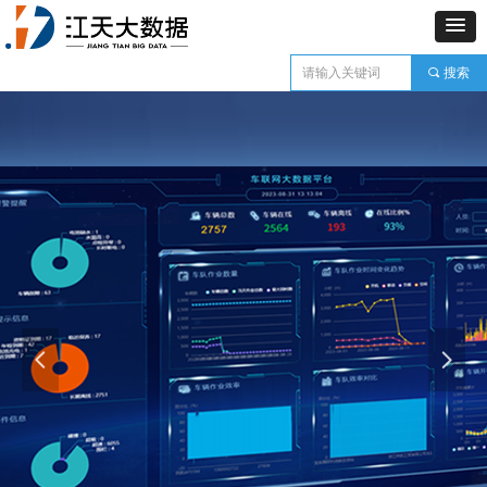
끠
搜索
넳
넲